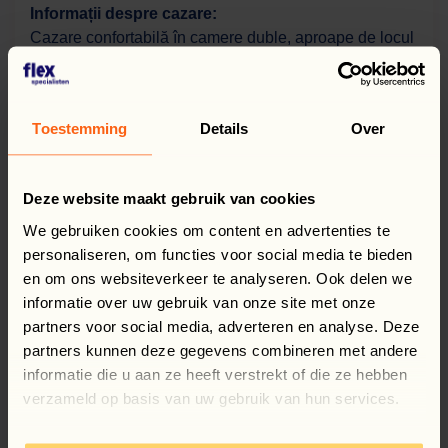
Informații despre cazare:
Cazare confortabilă în camere duble, aproape de locul
de muncă.
Alocație pentru asigurare de sănătate & Asigurare:
Toestemming
Details
Over
Supliment salarial ZORGTOESLAG: 131,00 euro/lună.
Fiecare persoană care pleacă în Țările de Jos și
lucrează pentru noi este asigurată.
Deze website maakt gebruik van cookies
We gebruiken cookies om content en advertenties te
Program de loialitate:
personaliseren, om functies voor social media te bieden
Special pentru angajații noștri, am dezvoltat un
en om ons websiteverkeer te analyseren. Ook delen we
program de loialitate online numit Flexspecialists
informatie over uw gebruik van onze site met onze
LOYALTY. Pentru fiecare oră lucrată primești puncte.
partners voor social media, adverteren en analyse. Deze
Le poți folosi pentru dezvoltare personală sau pentru
partners kunnen deze gegevens combineren met andere
relaxare (sănătate și divertisment).
informatie die u aan ze heeft verstrekt of die ze hebben
verzameld op basis van uw gebruik van hun services.
Informații suplimentare:
Oferim, de asemenea, sprijin din partea