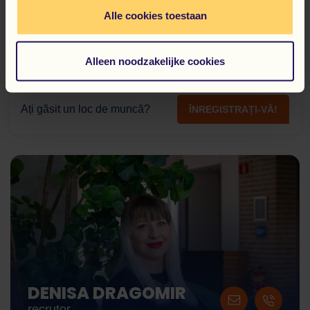
coordonatorilor vorbitori de limbă polonă în Țările de
Alle cookies toestaan
Jos, transport de la și către locul de muncă, ajutor
pentru obținerea numărului BSN (sofi) și asigurăm plăți
corecte și la timp (săptămânale).
Alleen noodzakelijke cookies
Ați găsit un loc de muncă?
ÎNREGISTRAȚI-VĂ!
DENISA DRAGOMIR
recrutor