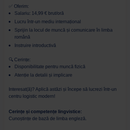
✅ Oferim:
Salariu: 14,99 € brut/oră
Lucru într-un mediu internațional
Sprijin la locul de muncă și comunicare în limba
română
Instruire introductivă
🔍 Cerințe:
Disponibilitate pentru muncă fizică
Atenție la detalii și implicare
Interesat(ă)? Aplică astăzi și începe să lucrezi într-un
centru logistic modern!
Cerințe și competențe lingvistice:
Cunoștințe de bază de limba engleză.