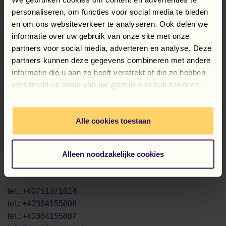
Înregistrare
personaliseren, om functies voor social media te bieden
Munca în Olanda
en om ons websiteverkeer te analyseren. Ook delen we
Informații practice
informatie over uw gebruik van onze site met onze
Program de Loialitate
partners voor social media, adverteren en analyse. Deze
partners kunnen deze gegevens combineren met andere
DESPRE WORK FORCE
informatie die u aan ze heeft verstrekt of die ze hebben
verzameld op basis van uw gebruik van hun services.
Work Force Recruitment
Flexspecialisten Holding
Alle cookies toestaan
CONTACT
Bulevardul Eroilor 47
Alleen noodzakelijke cookies
400129 Cluj-Napoca
tel.: +40751371614
tel.: +40364155808
tel.: +40364155887