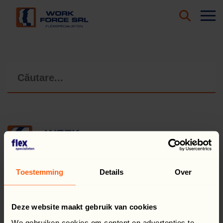
Work Force
Asistent AI
Salut! Cu ce te pot ajuta astăzi?
Toestemming
Details
Over
PENTRU CANDIDAȚI
Deze website maakt gebruik van cookies
Oferte de muncă în Olanda
We gebruiken cookies om content en advertenties te