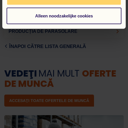
LUCRĂTOR DEPOZIT – ÎMBRĂCĂMINTE ȘI
Alleen noodzakelijke cookies
STIL DE VIAȚĂ
PRODUCȚIA DE PARASOLARE
ÎNAPOI CĂTRE LISTA GENERALĂ
VEDEŢI
MAI MULT
OFERTE
DE MUNCĂ
ACCESAŢI TOATE OFERTELE DE MUNCĂ