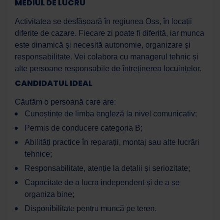
MEDIUL DE LUCRU
Activitatea se desfășoară în regiunea Oss, în locații
diferite de cazare. Fiecare zi poate fi diferită, iar munca
este dinamică și necesită autonomie, organizare și
responsabilitate. Vei colabora cu managerul tehnic și
alte persoane responsabile de întreținerea locuințelor.
Work Force
Asistent AI
CANDIDATUL IDEAL
Salut! Cu ce te pot ajuta astăzi?
Căutăm o persoană care are:
Cunoștințe de limba engleză la nivel comunicativ;
Permis de conducere categoria B;
Abilități practice în reparații, montaj sau alte lucrări
tehnice;
Responsabilitate, atenție la detalii și seriozitate;
Capacitate de a lucra independent și de a se
organiza bine;
Disponibilitate pentru muncă pe teren.