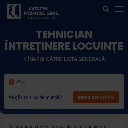
TEHNICIAN
ÎNTREȚINERE LOCUINȚE
ÎNAPOI CĂTRE LISTA GENERALĂ
Oss
Ați găsit un loc de muncă?
ÎNREGISTRAȚI-VĂ!
În legătură cu dezvoltarea activităților noastre în