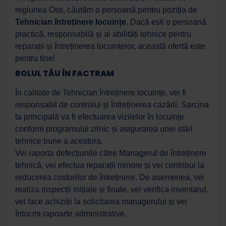
regiunea Oss, căutăm o persoană pentru poziția de
Tehnician întreținere locuințe
. Dacă ești o persoană
practică, responsabilă și ai abilități tehnice pentru
reparații și întreținerea locuințelor, această ofertă este
pentru tine!
ROLUL TĂU ÎN FACTRAM
În calitate de Tehnician întreținere locuințe, vei fi
responsabil de controlul și întreținerea cazării. Sarcina
ta principală va fi efectuarea vizitelor în locuințe
conform programului zilnic și asigurarea unei stări
tehnice bune a acestora.
Vei raporta defecțiunile către Managerul de întreținere
tehnică, vei efectua reparații minore și vei contribui la
reducerea costurilor de întreținere. De asemenea, vei
realiza inspecții inițiale și finale, vei verifica inventarul,
vei face achiziții la solicitarea managerului și vei
întocmi rapoarte administrative.