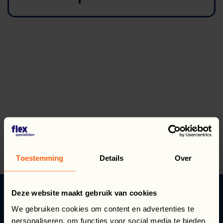
Salut! Cu ce te pot ajuta astăzi?
Toestemming
Details
Over
Deze website maakt gebruik van cookies
VĂ OFERIM
We gebruiken cookies om content en advertenties te
personaliseren, om functies voor social media te bieden