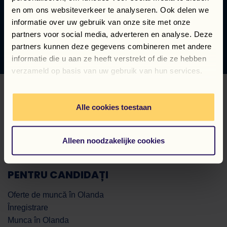
NOI OPORTUNITĂȚI
en om ons websiteverkeer te analyseren. Ook delen we
informatie over uw gebruik van onze site met onze
partners voor social media, adverteren en analyse. Deze
ACCESAŢI TOATE OFERTELE DE MUNCĂ
partners kunnen deze gegevens combineren met andere
informatie die u aan ze heeft verstrekt of die ze hebben
verzameld op basis van uw gebruik van hun services.
Alle cookies toestaan
Alleen noodzakelijke cookies
PENTRU CANDIDAȚI
Oferte de muncă în Olanda
Înregistrare
Munca în Olanda