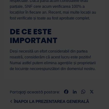
respectate. Dacă până acum controalele erau
Work Force
Asistent AI
parțiale, SNF cere acum verificarea 100% a
locațiilor în fiecare an. Recent, mai multe locații au
fost verificate și toate au fost aprobate complet.
Salut! Cu ce te pot ajuta astăzi?
DE CE ESTE
IMPORTANT
Deși necesită un efort considerabil din partea
noastră, considerăm că acest lucru este pozitiv!
Numai astfel putem elimina agențiile și proprietarii
de locuințe necorespunzători din domeniul nostru.
Facebook
LinkedIn
WhatsApp
X
Partajați această postare:
ÎNAPOI LA PREZENTAREA GENERALĂ