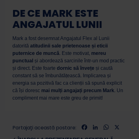
DE CE MARK ESTE
ANGAJATUL LUNII
Mark a fost desemnat Angajatul Flex al Lunii
datorită
atitudinii sale prietenoase și eticii
puternice de muncă
. Este motivat,
mereu
punctual
și abordează sarcinile într-un mod practic
și direct. Este foarte
dornic să învețe
și caută
constant să se îmbunătățească. Implicarea și
energia sa pozitivă fac ca clienții să spună explicit
că își doresc
mai mulți angajați precum Mark
. Un
compliment mai mare este greu de primit!
Facebook
LinkedIn
WhatsApp
X
Partajați această postare: