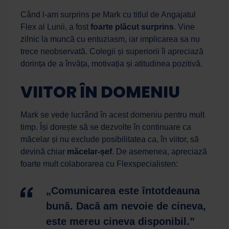
Când l-am surprins pe Mark cu titlul de Angajatul
Flex al Lunii, a fost
foarte plăcut surprins
. Vine
zilnic la muncă cu entuziasm, iar implicarea sa nu
trece neobservată. Colegii și superiorii îi apreciază
Work Force
Asistent AI
dorința de a învăța, motivația și atitudinea pozitivă.
VIITOR ÎN DOMENIU
Salut! Cu ce te pot ajuta astăzi?
Mark se vede lucrând în acest domeniu pentru mult
timp. Își dorește să se dezvolte în continuare ca
măcelar și nu exclude posibilitatea ca, în viitor, să
devină chiar
măcelar-șef
. De asemenea, apreciază
foarte mult colaborarea cu Flexspecialisten:
„Comunicarea este întotdeauna
bună. Dacă am nevoie de cineva,
este mereu cineva disponibil.”