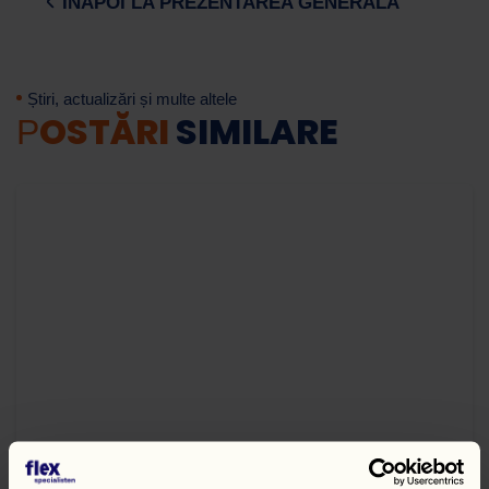
ÎNAPOI LA PREZENTAREA GENERALĂ
Știri, actualizări și multe altele
OSTĂRI
SIMILARE
P