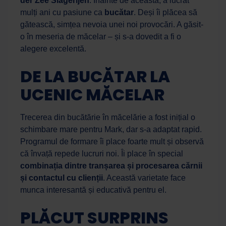
der Zee Slagerijen
. Înainte de aceasta, a lucrat
mulți ani cu pasiune ca
bucătar
. Deși îi plăcea să
gătească, simțea nevoia unei noi provocări. A găsit-
o în meseria de măcelar – și s-a dovedit a fi o
alegere excelentă.
DE LA BUCĂTAR LA
UCENIC MĂCELAR
Trecerea din bucătărie în măcelărie a fost inițial o
schimbare mare pentru Mark, dar s-a adaptat rapid.
Programul de formare îi place foarte mult și observă
că învață repede lucruri noi. Îi place în special
combinația dintre tranșarea și procesarea cărnii
și contactul cu clienții
. Această varietate face
munca interesantă și educativă pentru el.
PLĂCUT SURPRINS