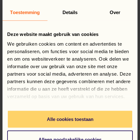
Toestemming
Details
Over
Deze website maakt gebruik van cookies
We gebruiken cookies om content en advertenties te
personaliseren, om functies voor social media te bieden
31 July 2026
en om ons websiteverkeer te analyseren. Ook delen we
Munca în Olanda: 5 sfaturi
informatie over uw gebruik van onze site met onze
partners voor social media, adverteren en analyse. Deze
CITEȘTE MAI MULT
partners kunnen deze gegevens combineren met andere
informatie die u aan ze heeft verstrekt of die ze hebben
verzameld op basis van uw gebruik van hun services.
Alle cookies toestaan
Alleen noodzakelijke cookies