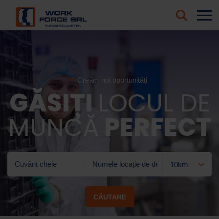
Creăm noi oportunități
GĂSIȚI
LOCUL DE
MUNCĂ
PERFECT
CĂUTARE