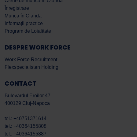
Oferte de muncă în Olanda
Înregistrare
Munca în Olanda
Informații practice
Program de Loialitate
DESPRE WORK FORCE
Work Force Recruitment
Flexspecialisten Holding
CONTACT
Bulevardul Eroilor 47
400129 Cluj-Napoca
tel.: +40751371614
tel.: +40364155808
tel.: +40364155887